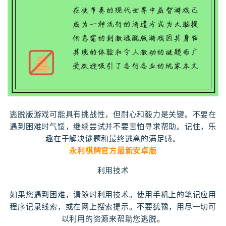
逃脱版游戏可能具有挑战性，但耐心和毅力是关键。不要在
遇到困难时气馁，继续尝试并不要害怕寻求帮助。记住，乐
趣在于解决谜题和最终逃离的满足感。
永利棋牌官方最新安卓版
利用技术
如果您遇到困难，请随时利用技术。使用手机上的笔记应用
程序记录线索，或在网上搜索提示。不要犹豫，用尽一切可
以利用的资源来帮助您逃脱。