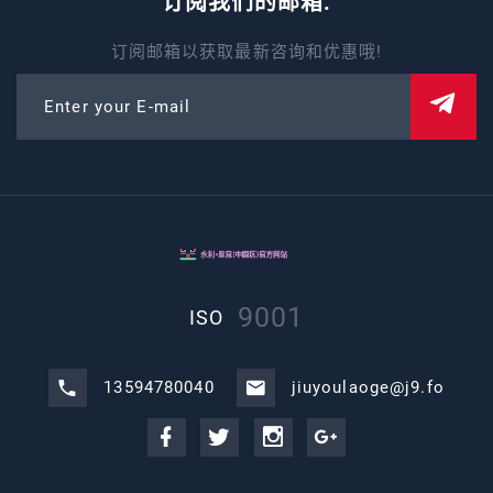
订阅我们的邮箱.
订阅邮箱以获取最新咨询和优惠哦!
Enter your E-mail
9001
ISO
13594780040
jiuyoulaoge@j9.fo