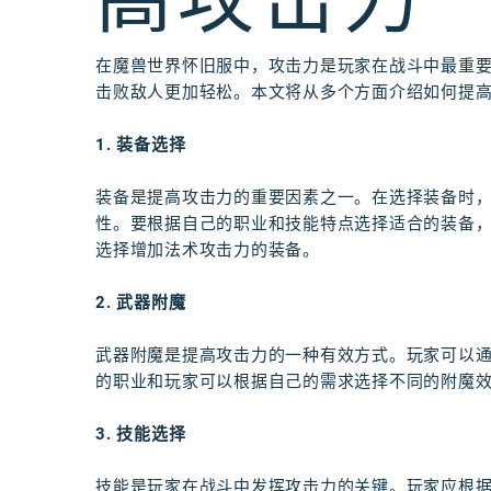
高攻击力
在魔兽世界怀旧服中，攻击力是玩家在战斗中最重
击败敌人更加轻松。本文将从多个方面介绍如何提
1. 装备选择
装备是提高攻击力的重要因素之一。在选择装备时
性。要根据自己的职业和技能特点选择适合的装备
选择增加法术攻击力的装备。
2. 武器附魔
武器附魔是提高攻击力的一种有效方式。玩家可以
的职业和玩家可以根据自己的需求选择不同的附魔
3. 技能选择
技能是玩家在战斗中发挥攻击力的关键。玩家应根