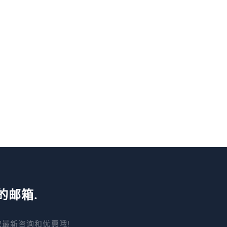
的邮箱.
最新咨询和优惠哦!