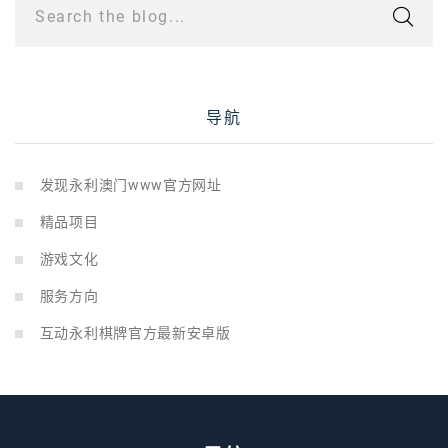
Search the blog...
导航
发现永利澳门www官方网址
精品项目
游戏文化
服务方向
互动永利棋牌官方最新安卓版