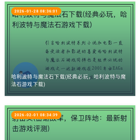
2026-01-28 08:36:01
哈利波特与魔法石下载(经典必玩，哈利波特与魔
法石游戏下载)
2026-02-01 08:34:39