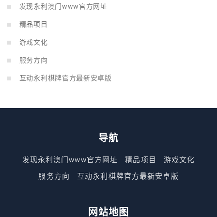
发现永利澳门www官方网址
精品项目
游戏文化
服务方向
互动永利棋牌官方最新安卓版
导航
发现永利澳门www官方网址
精品项目
游戏文化
服务方向
互动永利棋牌官方最新安卓版
网站地图