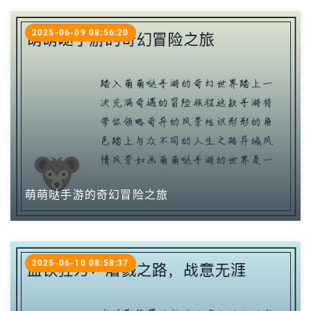
2025-06-09 08:56:20
萌萌哒手游的奇幻冒险之旅
2025-06-10 08:58:37