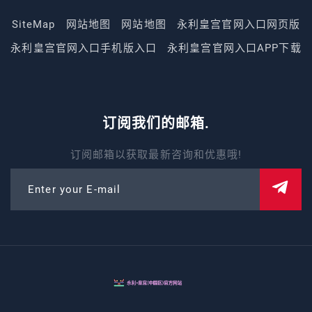
SiteMap
网站地图
网站地图
永利皇宫官网入口网页版
永利皇宫官网入口手机版入口
永利皇宫官网入口APP下载
订阅我们的邮箱.
订阅邮箱以获取最新咨询和优惠哦!
Enter your E-mail