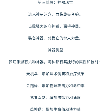
第三阶段：神器现世
进入神秘洞穴，面临终极考验。
击败强大的守护者，赢得神器。
装备神器，感受它的惊人力量。
神器类型
梦幻手游有六种神器，每种都有其独特的属性和技能：
天机伞：增加法术伤害和治疗效果
金箍棒：增加物理攻击力和命中率
紫青双剑：增加防御力和速度
乾坤鼎：增加生命值和法力值