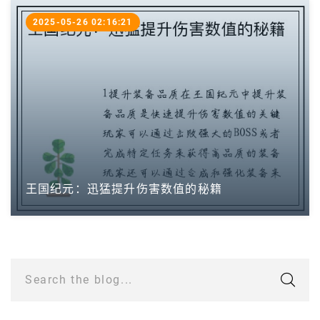
2025-05-26 02:16:21
王国纪元：迅猛提升伤害数值的秘籍
Search the blog...