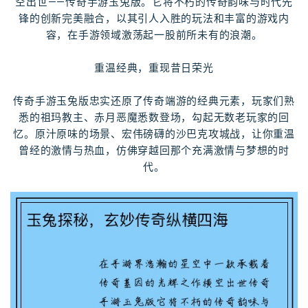
空出世——传奇手游玉兔版。它将不朽的传奇韵味与时代先
锋的创新完美融合，以其引人入胜的玩法和丰富的游戏内
容，在手游领域激荡起一股前所未有的浪潮。
重温经典，重现昔日荣光
传奇手游玉兔版忠实还原了传奇端游的经典元素，玩家们熟
悉的祖玛教主、赤月恶魔悉数登场，勾起无数老玩家的回
忆。原汁原味的场景、宏伟磅礴的沙巴克攻城战，让你重温
曾经的激情与热血，仿佛穿越回那个充满激情与梦想的时
代。