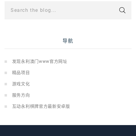
Search the blog...
导航
发现永利澳门www官方网址
精品项目
游戏文化
服务方向
互动永利棋牌官方最新安卓版