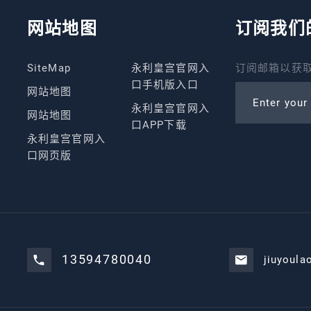
网站地图
订阅我们
SiteMap
永利皇宫官网入
订阅邮箱以获取
口手机版入口
网站地图
Enter your
永利皇宫官网入
网站地图
口APP下载
永利皇宫官网入
口网页版
13594780040
jiuyoula