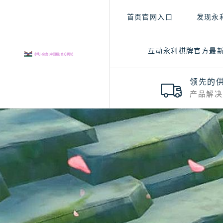
首页官网入口
发现永
互动永利棋牌官方最
领先的
产品解决