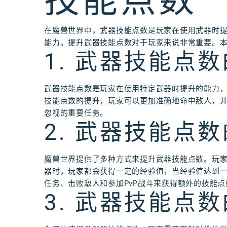
技能点数
在魔兽世界中，武器技能点数是玩家在使用武器时
能力。提升武器技能点数对于玩家来说非常重要。
1. 武器技能点
武器技能点数是玩家在使用特定武器时提升的能力
技能点数的提升，玩家可以更加准确地命中敌人，
忽视的重要任务。
2. 武器技能点
魔兽世界提供了多种方式来提升武器技能点数。玩
器时，玩家都会获得一定的经验值，当经验值达到
任务、击败敌人和参加PvP战斗来获得额外的技能点
3. 武器技能点