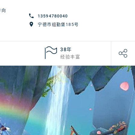
方向
13594780040
宁德市组勤堡185号
38年
经验丰富