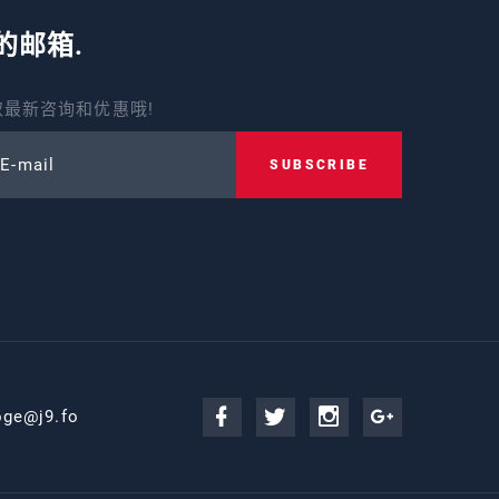
的邮箱.
最新咨询和优惠哦!
 E-mail
SUBSCRIBE
oge@j9.fo