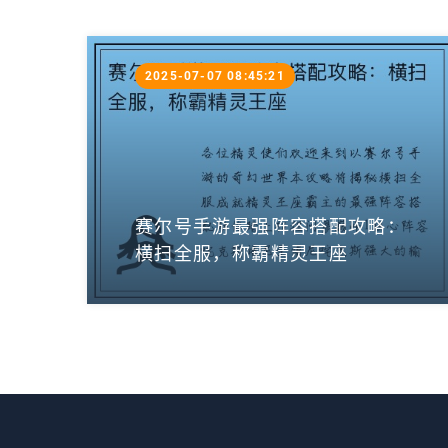
2025-07-07 08:45:21
赛尔号手游最强阵容搭配攻略：
横扫全服，称霸精灵王座