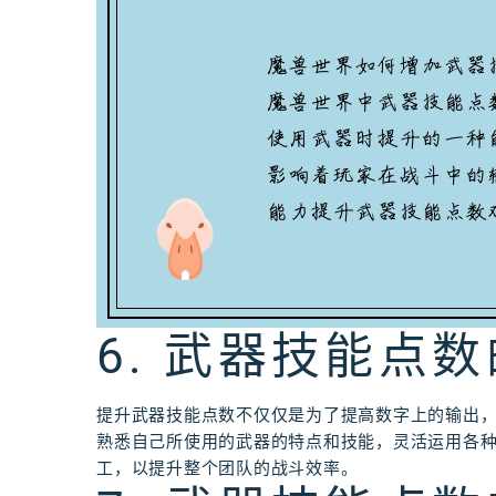
6. 武器技能点
提升武器技能点数不仅仅是为了提高数字上的输出
熟悉自己所使用的武器的特点和技能，灵活运用各
工，以提升整个团队的战斗效率。