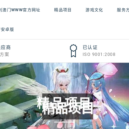
利澳门WWW官方网址
精品项目
游戏文化
服务
新安卓版
供应商
已认证
方案
ISO 9001:2008
精品项目