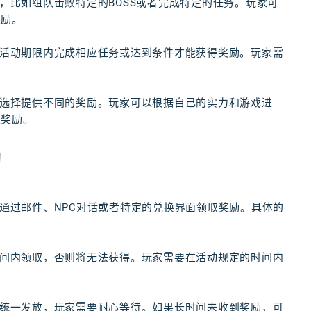
，比如组队击败特定的BOSS或者完成特定的任务。玩家可
奖励。
活动期限内完成相应任务或达到条件才能获得奖励。玩家需
选择提供不同的奖励。玩家可以根据自己的实力和游戏进
取奖励。
励
通过邮件、NPC对话或者特定的兑换界面领取奖励。具体的
间内领取，否则将无法获得。玩家需要在活动规定的时间内
统一发放，玩家需要耐心等待。如果长时间未收到奖励，可