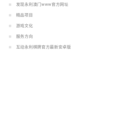
发现永利澳门www官方网址
精品项目
游戏文化
服务方向
互动永利棋牌官方最新安卓版