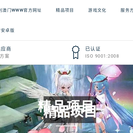
利澳门WWW官方网址
精品项目
游戏文化
服务
新安卓版
供应商
已认证
方案
ISO 9001:2008
精品项目