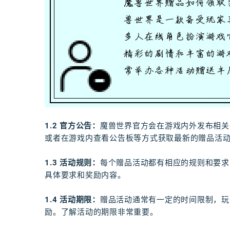
1.2 官方公告：
魔兽世界官方会在游戏内外发布相关
或者在游戏内查看公告板等方式获取最新的赠品活
1.3 活动规则：
每个赠品活动都有相应的规则和要求
具体要求和奖励内容。
1.4 活动期限：
赠品活动通常有一定的时间限制，玩
励。了解活动的期限非常重要。