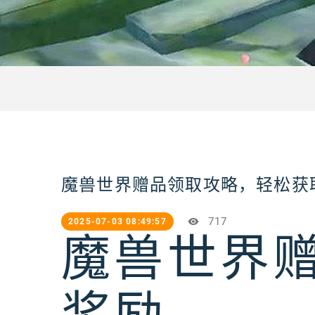
魔兽世界赠品领取攻略，轻松获
717
2025-07-03 08:49:57
魔兽世界