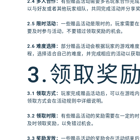
2.4 多人合作：
有些赠品活动需要多名玩家合作完成
以与好友或者其他玩家组队，共同完成活动并分享
2.5 限时活动：
一些赠品活动是限时的，玩家需要在
要及时参与活动，不要错过领取奖励的机会。
2.6 难度选择：
部分赠品活动会根据玩家的游戏难度
程，选择适合自己的难度，并完成相应的活动以获
3.领取奖
3.1 领取方式：
玩家完成赠品活动后，可以在游戏内
领取方式会在活动规则中详细说明。
3.2 领取时限：
有些赠品活动的奖励需要在一定的时
及时领取奖励，以免错过机会。
3.3 奖励发放：
一些赠品活动的奖励会在活动结束后