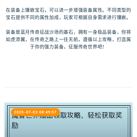
在装备上镶嵌宝石，可以进一步增强装备属性。不同类型的
宝石提供不同的属性加成，玩家可根据自身需求进行镶嵌。
装备是蓝月传奇征战沙场的基石，拥有一身极品装备，你将
如虎添翼，在传奇之路上一往无前。遵循以上攻略，打造属
于你的强力装备，征服传奇世界吧！
2025-07-03 08:49:57