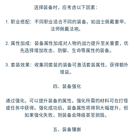
选择装备时，应考虑以下因素：
1. 职业搭配：不同职业适合不同的装备，如战士佩戴重甲，
法师佩戴法袍。
2. 属性加成：装备属性加成对人物的战力提升至关重要，优
先选择增加攻击、防御、生命等属性的装备。
3. 套装效果：收集同套装的装备可激活套装属性，获得额外
增益。
四、装备强化
通过强化，可以提升装备的属性。强化所需的材料可在打怪
或任务中获得。强化成功后，装备属性将得到大幅提升，但
如果强化失败，则装备会降级甚至损毁。
五、装备镶嵌